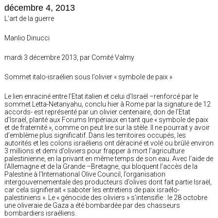
décembre 4, 2013
L’art de la guerre
Manlio Dinucci
mardi 3 décembre 2013, par Comité Valmy
Sommet italo-israélien sous l’olivier « symbole de paix »
Le lien enraciné entre l’Etat italien et celui d’Israël –renforcé par le
sommet Letta-Netanyahu, conclu hier à Rome par la signature de 12
accords- est représenté par un olivier centenaire, don de l’Etat
d’Israël, planté aux Forums Impériaux en tant que « symbole de paix
et de fraternité », comme on peut lire sur la stèle. Il ne pourrait y avoir
d’emblème plus significatif. Dans les territoires occupés, les
autorités et les colons israéliens ont déraciné et volé ou brûlé environ
3 millions et demi d’oliviers pour frapper à mort l’agriculture
palestinienne, en la privant en même temps de son eau. Avec l’aide de
l’Allemagne et de la Grande –Bretagne, qui bloquent l’accès de la
Palestine à l’International Olive Council, l’organisation
intergouvernementale des producteurs d’olives dont fait partie Israël,
car cela signifierait « saboter les entretiens de paix israélo-
palestiniens ». Le « génocide des oliviers » s’intensifie : le 28 octobre
une oliveraie de Gaza a été bombardée par des chasseurs
bombardiers israéliens.