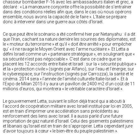
chasseur bombardier F-16 avec les ambassadeurs italien et grec, a
déclaré : « La manœuvre conjointe offre la possibilité de s’entraîner
dans des conditions réelles afin que, dans le cas où nous opérons
ensemble, nous avons la capacité de le faire ». L’Italie se prépare
donc à intervenir dans une guerre aux côtés d’Israël.
Ce que peut être le scénario a été confirmé hier par Netanyahu : il a dit
que l’Iran, cachant sa nature derrière les sourires des diplomates, est
le « moteur du terrorisme » et qu’il « doit être arrêté » pour empêcher
qu’ « il ne ravage le Moyen Orient avec l’arme nucléaire ». Et Letta a
défini Israël comme un « partenaire stratégique », en soulignant que «
sa sécurité n’est pas négociable ». C’est dans ce cadre que se
placent les 12 accords entre Italie et Israël : sur la « sécurité publique »
et la « protection civile » (signés par Alfano), sur l’eau et l’énergie, sur
le cyberespace, sur l’instruction (signés par Carrozza), la santé et le
cinéma. 2014 sera « l’année de l’amitié culturelle Italie-Israël ». Et à
l’Expo de Milan 2015 il y aura un pavillon de 2400 m2 d’un coût de 11
millions d’euros, qui montrera « le véritable caractère d’Israël ».
Le gouvernement Letta, suivant le sillon déjà tracé qui a abouti à
l’accord de coopération militaire avec Israël institué par loi en 2005,
est en train d’imprimer une accélération sans précédents au
renforcement des liens avec Israël. Il a aussi parlé d’une future
importation de gaz naturel d’Israël. Celui des gisements palestiniens
et libanais qu’Israël est en train de s’approprier. Letta cependant jure
d’avoir toujours à cœur « le bien-être du peuple palestinien ».