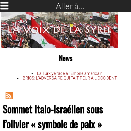
Aller à…
News
La Türkiye face à l’Empire américain
BRICS: L’ADVERSAIRE QUI FAIT PEUR A L’OCCIDENT
RSS
Sommet italo-israélien sous
Feed
l’olivier « symbole de paix »