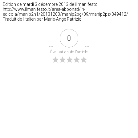
Edition de mardi 3 décembre 2013 de il manifesto
http://www.ilmanifesto.it/area-abbonati/in-
edicola/manip2n1/20131203/manip2pg/09/manip2pz/349412/
Traduit de l’italien par Marie-Ange Patrizio
0
Évaluation de l'article