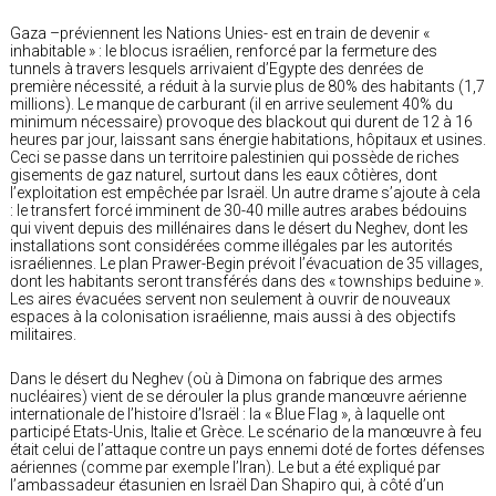
Gaza –préviennent les Nations Unies- est en train de devenir «
inhabitable » : le blocus israélien, renforcé par la fermeture des
tunnels à travers lesquels arrivaient d’Egypte des denrées de
première nécessité, a réduit à la survie plus de 80% des habitants (1,7
millions). Le manque de carburant (il en arrive seulement 40% du
minimum nécessaire) provoque des blackout qui durent de 12 à 16
heures par jour, laissant sans énergie habitations, hôpitaux et usines.
Ceci se passe dans un territoire palestinien qui possède de riches
gisements de gaz naturel, surtout dans les eaux côtières, dont
l’exploitation est empêchée par Israël. Un autre drame s’ajoute à cela
: le transfert forcé imminent de 30-40 mille autres arabes bédouins
qui vivent depuis des millénaires dans le désert du Neghev, dont les
installations sont considérées comme illégales par les autorités
israéliennes. Le plan Prawer-Begin prévoit l’évacuation de 35 villages,
dont les habitants seront transférés dans des « townships beduine ».
Les aires évacuées servent non seulement à ouvrir de nouveaux
espaces à la colonisation israélienne, mais aussi à des objectifs
militaires.
Dans le désert du Neghev (où à Dimona on fabrique des armes
nucléaires) vient de se dérouler la plus grande manœuvre aérienne
internationale de l’histoire d’Israël : la « Blue Flag », à laquelle ont
participé Etats-Unis, Italie et Grèce. Le scénario de la manœuvre à feu
était celui de l’attaque contre un pays ennemi doté de fortes défenses
aériennes (comme par exemple l’Iran). Le but a été expliqué par
l’ambassadeur étasunien en Israël Dan Shapiro qui, à côté d’un