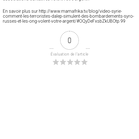
En savoir plus sur http://www.mamafrika.tv/blog/video-syrie-
comment-les-terroristes-dalep-simulent-des-bombardements-syro-
russes-et-les-ong-volent-votre-argent/#OQyDeFxsbZkUBOtp.99
0
Évaluation de l'article