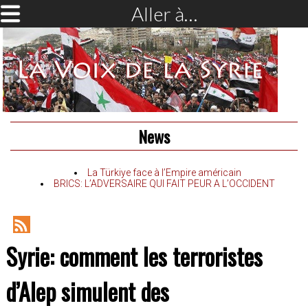
Aller à…
News
La Türkiye face à l’Empire américain
BRICS: L’ADVERSAIRE QUI FAIT PEUR A L’OCCIDENT
RSS
Syrie: comment les terroristes
Feed
d’Alep simulent des