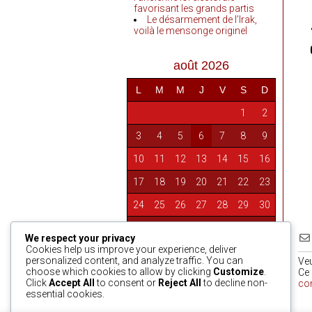
favorisant les grands partis
Le désarmement de l’Irak,
voilà le mensonge originel
août 2026
L
M
M
J
V
S
D
1
2
3
4
5
6
7
8
9
10
11
12
13
14
15
16
17
18
19
20
21
22
23
24
25
26
27
28
29
30
31
We respect your privacy
Cookies help us improve your experience, deliver
personalized content, and analyze traffic. You can
Ve
choose which cookies to allow by clicking
Customize
.
Ce 
« Avr
Click
Accept All
to consent or
Reject All
to decline non-
co
essential cookies.