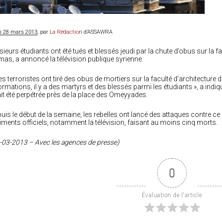
di 28 mars 2013
, par
La Rédaction
d’ASSAWRA
sieurs étudiants ont été tués et blessés jeudi par la chute d’obus sur la f
as, a annoncé la télévision publique syrienne.
es terroristes ont tiré des obus de mortiers sur la faculté d’architecture
ormations, il y a des martyrs et des blessés parmi les étudiants », a indiqu
it été perpétrée près de la place des Omeyyades.
uis le début de la semaine, les rebelles ont lancé des attaques contre ce 
iments officiels, notamment la télévision, faisant au moins cinq morts.
-03-2013 – Avec les agences de presse)
0
Évaluation de l'article