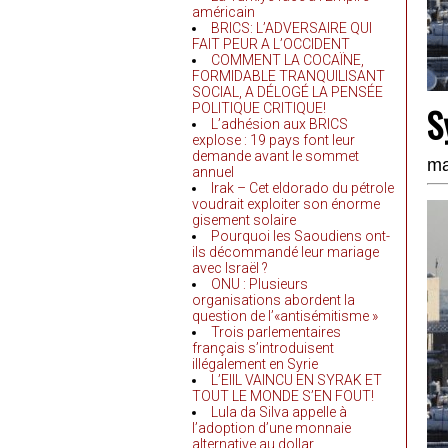
américain
BRICS: L’ADVERSAIRE QUI
FAIT PEUR A L’OCCIDENT
COMMENT LA COCAÏNE,
FORMIDABLE TRANQUILISANT
SOCIAL, A DÉLOGÉ LA PENSÉE
S
POLITIQUE CRITIQUE!
L’adhésion aux BRICS
explose : 19 pays font leur
demande avant le sommet
ma
annuel
Irak – Cet eldorado du pétrole
voudrait exploiter son énorme
gisement solaire
Pourquoi les Saoudiens ont-
ils décommandé leur mariage
avec Israël ?
ONU : Plusieurs
organisations abordent la
question de l’«antisémitisme »
Trois parlementaires
français s’introduisent
illégalement en Syrie
L’EIIL VAINCU EN SYRAK ET
TOUT LE MONDE S’EN FOUT!
Lula da Silva appelle à
l’adoption d’une monnaie
alternative au dollar