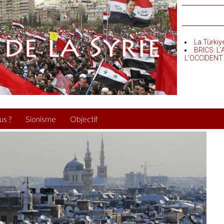
La Türkiy
BRICS: L
L’OCCIDENT
us ?
Sionisme
Objectif