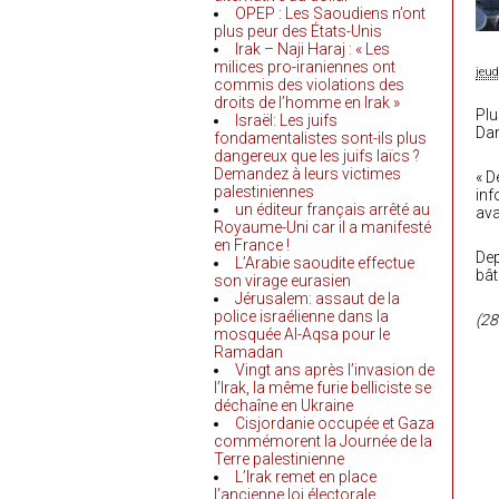
OPEP : Les Saoudiens n’ont
plus peur des États-Unis
Irak – Naji Haraj : « Les
milices pro-iraniennes ont
jeu
commis des violations des
droits de l’homme en Irak »
Plu
Israël: Les juifs
Dam
fondamentalistes sont-ils plus
dangereux que les juifs laïcs ?
Demandez à leurs victimes
« D
palestiniennes
inf
un éditeur français arrêté au
ava
Royaume-Uni car il a manifesté
en France !
Dep
L’Arabie saoudite effectue
bât
son virage eurasien
Jérusalem: assaut de la
police israélienne dans la
(28
mosquée Al-Aqsa pour le
Ramadan
Vingt ans après l’invasion de
l’Irak, la même furie belliciste se
déchaîne en Ukraine
Cisjordanie occupée et Gaza
commémorent la Journée de la
Terre palestinienne
L’Irak remet en place
l’ancienne loi électorale