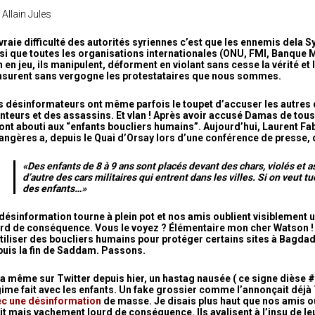
 Allain Jules
vraie difficulté des autorités syriennes c’est que les ennemis dela
si que toutes les organisations internationales (ONU, FMI, Banque M
 en jeu, ils manipulent, déforment en violant sans cesse la vérité et l
nsurent sans vergogne les protestataires que nous sommes.
 désinformateurs ont même parfois le toupet d’accuser les autres d
teurs et des assassins. Et vlan ! Après avoir accusé Damas de tous
 ont abouti aux “enfants boucliers humains”. Aujourd’hui, Laurent Fab
angères a, depuis le Quai d’Orsay lors d’une conférence de presse, 
«Des enfants de 8 à 9 ans sont placés devant des chars, violés et as
d’autre des cars militaires qui entrent dans les villes. Si on veut tu
des enfants…»
désinformation tourne à plein pot et nos amis oublient visiblement u
urd de conséquence. Vous le voyez ? Élémentaire mon cher Watson 
tiliser des boucliers humains pour protéger certains sites à Bagdad.
uis la fin de Saddam. Passons.
y a même sur Twitter depuis hier, un hastag nausée ( ce signe dièse 
ime fait avec les enfants. Un fake grossier comme l’annonçait déjà
ec une désinformation
de masse. Je disais plus haut que
nos amis ou
it mais vachement lourd de conséquence. Ils avalisent à l’insu de le