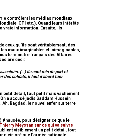
 Syrie contrôlent les médias mondiaux
ondiale, CPI etc.). Quand leurs intérêts
a vraie information. Ensuite, ils
e ceux qu’ils sont véritablement, des
 les maux imaginables et inimaginables,
ius le ministre français des Affaires
déclaré ceci:
sassinés. (…) Ils sont mis de part et
er des soldats, il faut d’abord tuer
n petit détail, tout petit mais vachement
! On a accusé jadis Saddam Hussein
 Ah, Bagdad, le nouvel enfer sur terre
#) #nausée, pour désigner ce que le
Thierry Meyssan sur ce qui va suivre
blient visiblement un petit détail, tout
ur plein gré que l’armée nationale