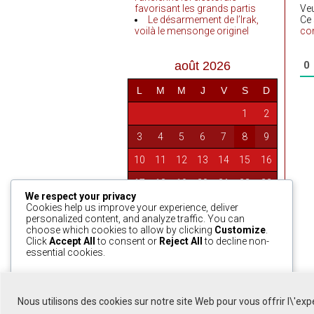
favorisant les grands partis
Ve
Le désarmement de l’Irak,
Ce 
voilà le mensonge originel
co
août 2026
0
L
M
M
J
V
S
D
1
2
3
4
5
6
7
8
9
10
11
12
13
14
15
16
17
18
19
20
21
22
23
We respect your privacy
24
25
26
27
28
29
30
Cookies help us improve your experience, deliver
personalized content, and analyze traffic. You can
31
choose which cookies to allow by clicking
Customize
.
Click
Accept All
to consent or
Reject All
to decline non-
essential cookies.
« Avr
Customize
Reject All
Accept All
Nous utilisons des cookies sur notre site Web pour vous offrir l\'ex
Powered by