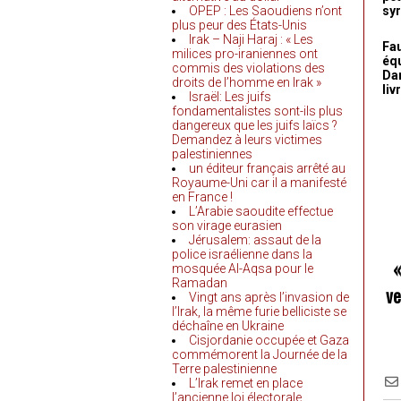
OPEP : Les Saoudiens n’ont
syr
plus peur des États-Unis
Irak – Naji Haraj : « Les
Fau
milices pro-iraniennes ont
équ
commis des violations des
Dam
droits de l’homme en Irak »
liv
Israël: Les juifs
fondamentalistes sont-ils plus
dangereux que les juifs laïcs ?
Demandez à leurs victimes
palestiniennes
un éditeur français arrêté au
Royaume-Uni car il a manifesté
en France !
L’Arabie saoudite effectue
son virage eurasien
Jérusalem: assaut de la
police israélienne dans la
mosquée Al-Aqsa pour le
Ramadan
ve
Vingt ans après l’invasion de
l’Irak, la même furie belliciste se
déchaîne en Ukraine
Cisjordanie occupée et Gaza
commémorent la Journée de la
Terre palestinienne
L’Irak remet en place
l’ancienne loi électorale