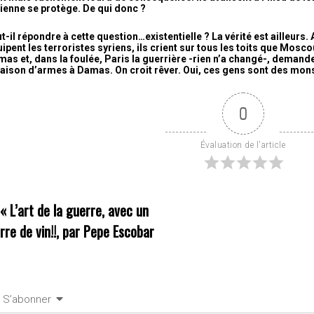
ienne se protège. De qui donc ?
t-il répondre à cette question…existentielle ? La vérité est ailleurs. 
ipent les terroristes syriens, ils crient sur tous les toits que Mosco
as et, dans la foulée, Paris la guerrière -rien n’a changé-, dema
raison d’armes à Damas. On croit rêver. Oui, ces gens sont des mons
0
Évaluation de l'article
««
L’art de la guerre, avec un
rre de vin!!, par Pepe Escobar
S’abonner