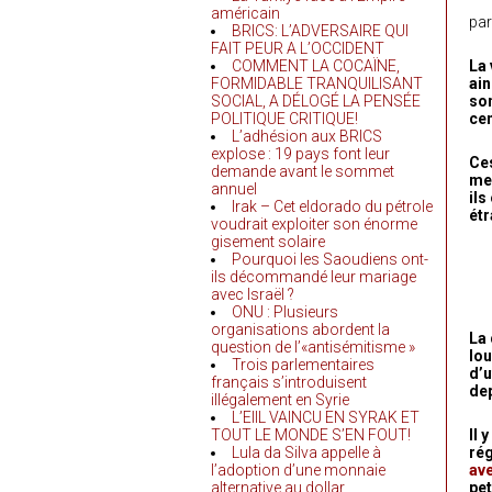
américain
par
BRICS: L’ADVERSAIRE QUI
FAIT PEUR A L’OCCIDENT
COMMENT LA COCAÏNE,
La 
FORMIDABLE TRANQUILISANT
ain
SOCIAL, A DÉLOGÉ LA PENSÉE
son
POLITIQUE CRITIQUE!
ce
L’adhésion aux BRICS
explose : 19 pays font leur
Ces
demande avant le sommet
men
annuel
ils
Irak – Cet eldorado du pétrole
étr
voudrait exploiter son énorme
gisement solaire
Pourquoi les Saoudiens ont-
ils décommandé leur mariage
avec Israël ?
ONU : Plusieurs
organisations abordent la
La 
question de l’«antisémitisme »
lo
Trois parlementaires
d’u
français s’introduisent
dep
illégalement en Syrie
L’EIIL VAINCU EN SYRAK ET
TOUT LE MONDE S’EN FOUT!
Il 
Lula da Silva appelle à
rég
l’adoption d’une monnaie
av
alternative au dollar
pet