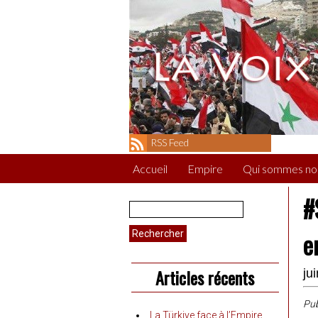
RSS Feed
Accueil
Empire
Qui sommes no
#
Rechercher :
e
Articles récents
ju
Pub
La Türkiye face à l’Empire