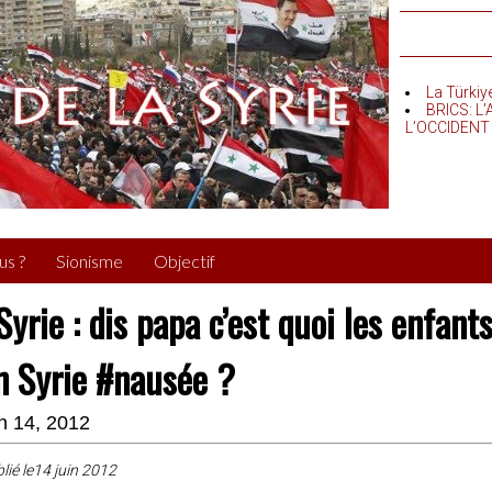
La Türkiy
BRICS: L
L’OCCIDENT
us ?
Sionisme
Objectif
Syrie : dis papa c’est quoi les enfan
n Syrie #nausée ?
in 14, 2012
lié le14 juin 2012