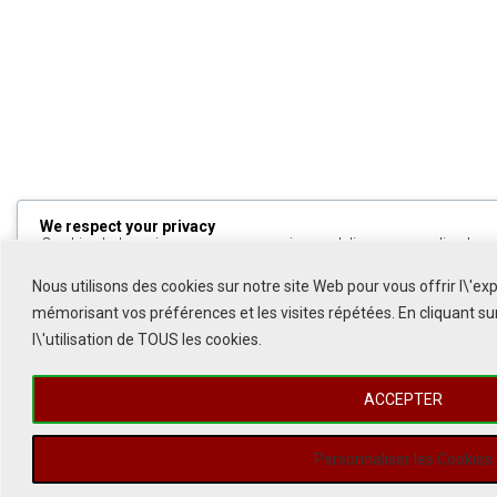
We respect your privacy
Cookies help us improve your experience, deliver personalized cont
can choose which cookies to allow by clicking
Customize
. Click
All
to decline non-essential cookies.
Nous utilisons des cookies sur notre site Web pour vous offrir l\'ex
mémorisant vos préférences et les visites répétées. En cliquant s
Customize
l\'utilisation de TOUS les cookies.
Reject All
ACCEPTER
Accept All
Powered by
Personnaliser les Cookies