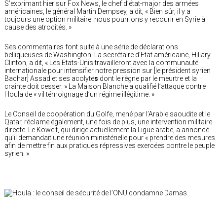
S’exprimant hier sur Fox News, le chef d’état-major des armées
américaines, le général Martin Dempsey, a dit, « Bien sûr, il y a
toujours une option militaire. nous pourrions y recourir en Syrie à
cause des atrocités. »
Ses commentaires font suite à une série de déclarations
belliqueuses de Washington. La secrétaire d’Etat américaine, Hillary
Clinton, a dit, « Les Etats-Unis travailleront avec la communauté
internationale pour intensifier notre pression sur [le président syrien
Bachar] Assad et ses acolyte
s
dont le règne par le meurtre et la
crainte doit cesser. » La Maison Blanche a qualifié l’attaque contre
Houla de « vil témoignage d’un régime illégitime. »
Le Conseil de coopération du Golfe, mené par l’Arabie saoudite et le
Qatar, réclame également, une fois de plus, une intervention militaire
directe. Le Koweït, qui dirige actuellement la Ligue arabe, a annoncé
qu’il demandait une réunion ministérielle pour « prendre des mesures
afin de mettre fin aux pratiques répressives exercées contre le peuple
syrien. »