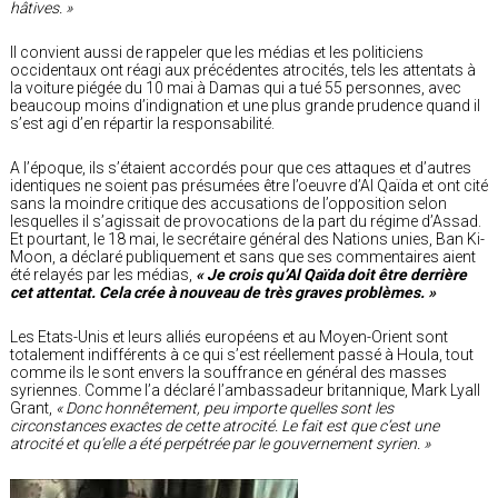
hâtives. »
Il convient aussi de rappeler que les médias et les politiciens
occidentaux ont réagi aux précédentes atrocités, tels les attentats à
la voiture piégée du 10 mai à Damas qui a tué 55 personnes, avec
beaucoup moins d’indignation et une plus grande prudence quand il
s’est agi d’en répartir la responsabilité.
A l’époque, ils s’étaient accordés pour que ces attaques et d’autres
identiques ne soient pas présumées être l’oeuvre d’Al Qaïda et ont cité
sans la moindre critique des accusations de l’opposition selon
lesquelles il s’agissait de provocations de la part du régime d’Assad.
Et pourtant, le 18 mai, le secrétaire général des Nations unies, Ban Ki-
Moon, a déclaré publiquement et sans que ses commentaires aient
été relayés par les médias,
« Je crois qu’Al Qaïda doit être derrière
cet attentat. Cela crée à nouveau de très graves problèmes. »
Les Etats-Unis et leurs alliés européens et au Moyen-Orient sont
totalement indifférents à ce qui s’est réellement passé à Houla, tout
comme ils le sont envers la souffrance en général des masses
syriennes. Comme l’a déclaré l’ambassadeur britannique, Mark Lyall
Grant,
« Donc honnêtement, peu importe quelles sont les
circonstances exactes de cette atrocité. Le fait est que c’est une
atrocité et qu’elle a été perpétrée par le gouvernement syrien. »