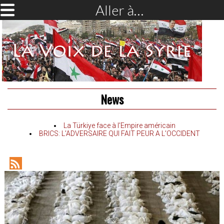
Aller à…
News
La Türkiye face à l’Empire américain
BRICS: L’ADVERSAIRE QUI FAIT PEUR A L’OCCIDENT
RSS
Feed