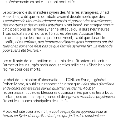
des événements en soi et qui sont contestés.
Le porte-parole du ministère syrien des Affaires étrangères, Jihad
Maskdissi, a dit que les combats avaient débuté après que des
« centaines de tireurs lourdement armés et portant des mitrailleuses,
des mortiers et des missiles antichars
, » ont lancé une attaque contre
cinq positions de l’armée syrienne, attaque qui a duré neuf heures.
Trois soldats sont morts et 16 autres blessés. Accusant les
terroristes pour les morts qui s’ensuivirent, il a dit que durant le
conflit,
« Des enfants, des femmes et d’autres gens innocents ont été
tués chez eux et ce n’est pas ce que l’armée syrienne fait. La méthode
pour tuer a été brutale. »
Les militants de l’opposition ont admis des affrontements entre
l’armée et les insurgés mais accusent les miliciens « Shabiha » pro-
régime pour ces morts.
Le chef de la mission d’observation de l’ONU en Syrie, le général
Robert Mood, a publié un rapport déclarant que
« des obus d’artillerie
et de chars ont été tirés sur un quartier résidentiel»
tout en
reconnaissant que des blessures occasionnées par des tirs à bout
portant, des coups de poignards et de
« graves exactions physiques »
étaient les causes principales des décès.
Mood est cité pour avoir dit,
« Tout ce que j’ai pu apprendre sur le
terrain en Syrie. c’est qu’il ne faut pas que je tire des conclusions