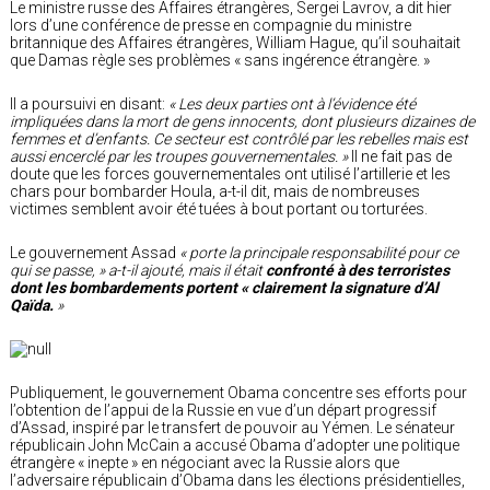
Le ministre russe des Affaires étrangères, Sergei Lavrov, a dit hier
lors d’une conférence de presse en compagnie du ministre
britannique des Affaires étrangères, William Hague, qu’il souhaitait
que Damas règle ses problèmes « sans ingérence étrangère. »
Il a poursuivi en disant:
« Les deux parties ont à l’évidence été
impliquées dans la mort de gens innocents, dont plusieurs dizaines de
femmes et d’enfants. Ce secteur est contrôlé par les rebelles mais est
aussi encerclé par les troupes gouvernementales. »
Il ne fait pas de
doute que les forces gouvernementales ont utilisé l’artillerie et les
chars pour bombarder Houla, a-t-il dit, mais de nombreuses
victimes semblent avoir été tuées à bout portant ou torturées.
Le gouvernement Assad
« porte la principale responsabilité pour ce
qui se passe, » a-t-il ajouté, mais il était
confronté à des terroristes
dont les bombardements portent « clairement la signature d’Al
Qaïda.
»
Publiquement, le gouvernement Obama concentre ses efforts pour
l’obtention de l’appui de la Russie en vue d’un départ progressif
d’Assad, inspiré par le transfert de pouvoir au Yémen. Le sénateur
républicain John McCain a accusé Obama d’adopter une politique
étrangère « inepte » en négociant avec la Russie alors que
l’adversaire républicain d’Obama dans les élections présidentielles,