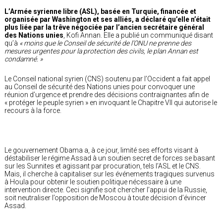
L’Armée syrienne libre (ASL), basée en Turquie, financée et
organisée par Washington et ses alliés, a déclaré qu’elle n’était
plus liée par la trêve négociée par l’ancien secrétaire général
des Nations unies
, Kofi Annan. Elle a publié un communiqué disant
qu’à
« moins que le Conseil de sécurité de l’ONU ne prenne des
mesures urgentes pour la protection des civils, le plan Annan est
condamné. »
Le Conseil national syrien (CNS) soutenu par l’Occident a fait appel
au Conseil de sécurité des Nations unies pour convoquer une
réunion d’urgence et prendre des décisions contraignantes afin de
« protéger le peuple syrien » en invoquant le Chapitre VII qui autorise le
recours à la force.
Le gouvernement Obama a, à ce jour, limité ses efforts visant à
déstabiliser le régime Assad à un soutien secret de forces se basant
sur les Sunnites et agissant par procuration, tels l’ASL et le CNS.
Mais, il cherche à capitaliser sur les événements tragiques survenus
à Houla pour obtenir le soutien politique nécessaire à une
intervention directe. Ceci signifie soit chercher l’appui de la Russie,
soit neutraliser l’opposition de Moscou à toute décision d’évincer
Assad.