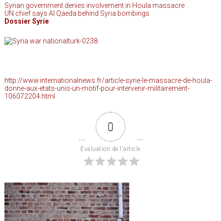
Syrian government denies involvement in Houla massacre
UN chief says Al Qaeda behind Syria bombings
Dossier Syrie
http://www.internationalnews.fr/article-syrie-le-massacre-de-houla-
donne-aux-etats-unis-un-motif-pour-intervenir-militairement-
106072204.html
0
Évaluation de l'article