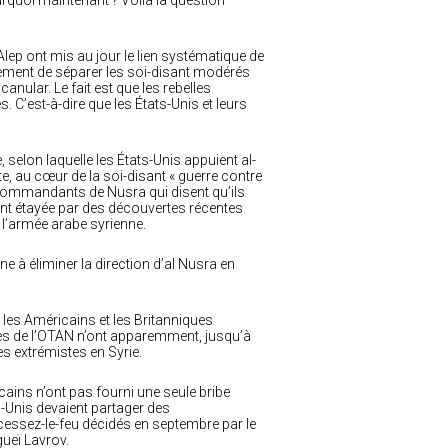
urquoi maintenant ? Voilà la question
Alep ont mis au jour le lien systématique de
ement de séparer les soi-disant modérés
nular. Le fait est que les rebelles
 C’est-à-dire que les États-Unis et leurs
selon laquelle les États-Unis appuient al-
e, au cœur de la soi-disant « guerre contre
 commandants de Nusra qui disent qu’ils
ent étayée par des découvertes récentes
 l’armée arabe syrienne.
ne à éliminer la direction d’al Nusra en
s les Américains et les Britanniques
es de l’OTAN n’ont apparemment, jusqu’à
s extrémistes en Syrie.
cains n’ont pas fourni une seule bribe
s-Unis devaient partager des
cessez-le-feu décidés en septembre par le
gueï Lavrov.