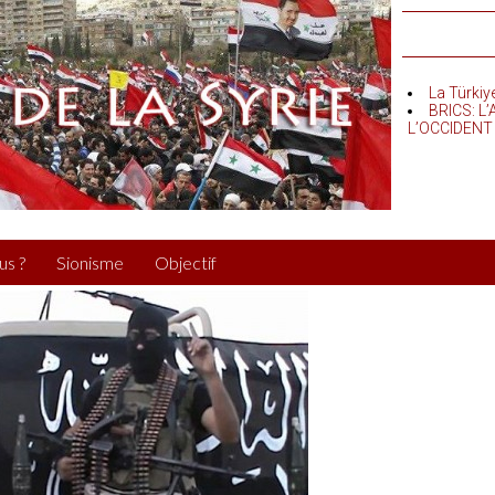
La Türkiy
BRICS: L
L’OCCIDENT
us ?
Sionisme
Objectif