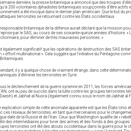
semaine dernière, la presse britannique a annoncé que des troupes d’élite
qu’à 200 volontaires djihadistes britanniques soupçonnés d’être actifs en
sonnement a été invoqué dans le dernier plan américain. Que le but du 
 attaques terroristes se retournant contre les États occidentaux.
responsable britannique de la défense aurait déclaré que la mission pour
reprise par le SAS, au cours de ses soixante-quinze années d’histoire. « L
ctionnaire, pour éliminer de très mauvaises personnes. »
est également significatif que les opérations de destruction des SAS brit
n « effort multinational ». Cela suggère que l’initiative du Pentagone 
 Britanniques.
endant, il y a quelque chose de vraiment étrange, dans cette détermina
tanniques d’éliminer les terroristes en Syrie.
uis le déclenchement de la guerre syrienne en 2011, les forces américain
TAN, ont eu peu de succès dans la lutte contre les groupes terroristes liés 
Daesh) et Jabhat al-Nusra (également connu sous le nom de Jabhat al F
 explication simple de cette anomalie apparente est que les États-Unis et l
c ces réseaux de terroristes, en tant que mercenaires pour le changemen
gue date de la Russie et de l’Iran. Ceux que Washington qualifie de « rebel
lité des intermédiaires pour livrer des armes et des fonds à des groupes
upes terroristes ont été des atouts occidentaux dans la guerre pour le 