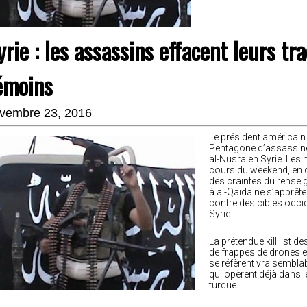
yrie : les assassins effacent leurs tr
émoins
vembre 23, 2016
Le président américain
Pentagone d’assassine
al-Nusra en Syrie. Le
cours du weekend, en d
des craintes du rensei
à al-Qaïda ne s’apprête
contre des cibles occid
Syrie.
La prétendue kill list d
de frappes de drones e
se réfèrent vraisembl
qui opèrent déjà dans l
turque.