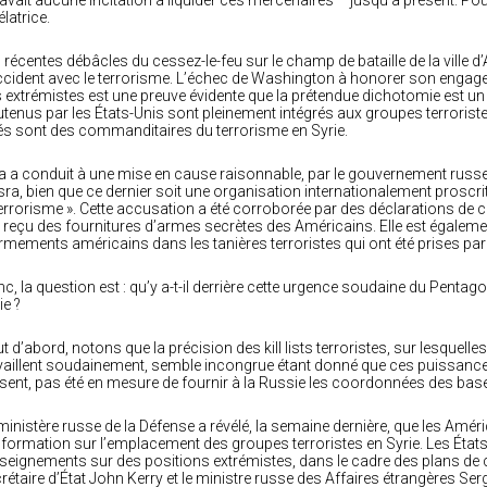
 avait aucune incitation à liquider ces mercenaires – jusqu’à présent. Po
élatrice.
 récentes débâcles du cessez-le-feu sur le champ de bataille de la ville d’
ccident avec le terrorisme. L’échec de Washington à honorer son engag
 extrémistes est une preuve évidente que la prétendue dichotomie est un ca
tenus par les États-Unis sont pleinement intégrés aux groupes terroristes.
iés sont des commanditaires du terrorisme en Syrie.
a a conduit à une mise en cause raisonnable, par le gouvernement russe, 
ra, bien que ce dernier soit une organisation internationalement proscrit
terrorisme ». Cette accusation a été corroborée par des déclarations de
 reçu des fournitures d’armes secrètes des Américains. Elle est égalem
rmements américains dans les tanières terroristes qui ont été prises par
c, la question est : qu’y a-t-il derrière cette urgence soudaine du Pentago
ie ?
t d’abord, notons que la précision des kill lists terroristes, sur lesquelle
vaillent soudainement, semble incongrue étant donné que ces puissanc
sent, pas été en mesure de fournir à la Russie les coordonnées des base
ministère russe de la Défense a révélé, la semaine dernière, que les Améri
nformation sur l’emplacement des groupes terroristes en Syrie. Les État
seignements sur des positions extrémistes, dans le cadre des plans de 
rétaire d’État John Kerry et le ministre russe des Affaires étrangères Ser