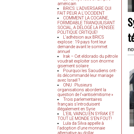
américain
BRICS: L’ADVERSAIRE QUI
FAIT PEUR A L’OCCIDENT
S
COMMENT LA COCAÏNE,
FORMIDABLE TRANQUILISANT
SOCIAL, A DÉLOGÉ LA PENSÉE
t
POLITIQUE CRITIQUE!
L’adhésion aux BRICS
explose : 19 pays font leur
demande avant le sommet
no
annuel
Irak – Cet eldorado du pétrole
voudrait exploiter son énorme
gisement solaire
Pourquoi les Saoudiens ont-
ils décommandé leur mariage
avec Israël ?
ONU : Plusieurs
organisations abordent la
question de l’«antisémitisme »
Trois parlementaires
français s’introduisent
illégalement en Syrie
L’EIIL VAINCU EN SYRAK ET
TOUT LE MONDE S’EN FOUT!
Lula da Silva appelle à
l’adoption d’une monnaie
alternative au dollar