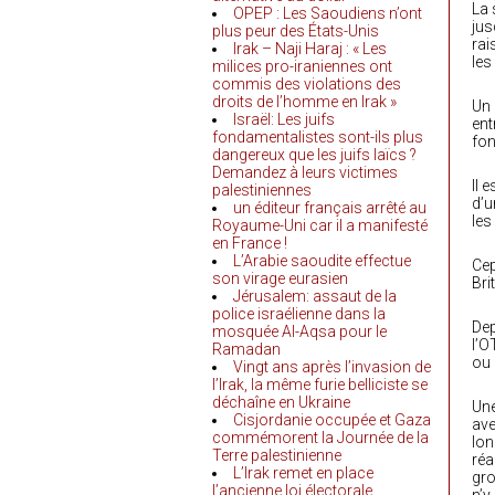
La 
OPEP : Les Saoudiens n’ont
jus
plus peur des États-Unis
rai
Irak – Naji Haraj : « Les
les
milices pro-iraniennes ont
commis des violations des
droits de l’homme en Irak »
Un 
Israël: Les juifs
ent
fondamentalistes sont-ils plus
fon
dangereux que les juifs laïcs ?
Demandez à leurs victimes
Il 
palestiniennes
d’u
un éditeur français arrêté au
les
Royaume-Uni car il a manifesté
en France !
L’Arabie saoudite effectue
Cep
son virage eurasien
Bri
Jérusalem: assaut de la
police israélienne dans la
Dep
mosquée Al-Aqsa pour le
l’O
Ramadan
ou 
Vingt ans après l’invasion de
l’Irak, la même furie belliciste se
déchaîne en Ukraine
Une
Cisjordanie occupée et Gaza
ave
commémorent la Journée de la
lon
Terre palestinienne
réa
L’Irak remet en place
gro
l’ancienne loi électorale