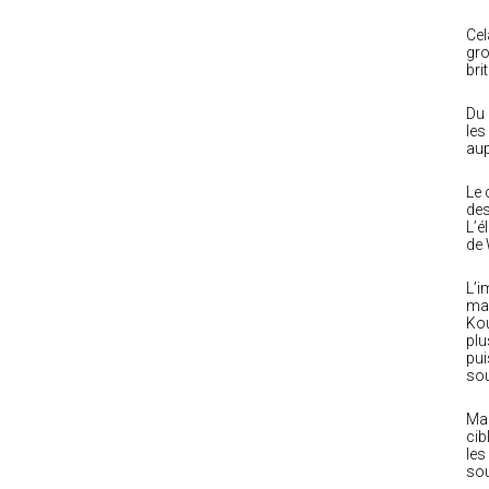
Cel
gro
bri
Du 
les
aup
Le 
des
L’é
de 
L’i
mar
Kou
plu
pui
sou
Mai
cib
les
sou