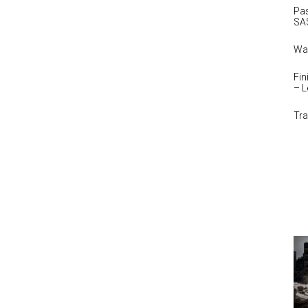
Pas
SAS
Was
Fi
– L
Tra