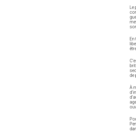
Le 
con
gue
met
son
En 
lib
êtr
C’e
bri
sec
de 
À m
d’i
d’a
age
ouv
Pou
Pen
dan