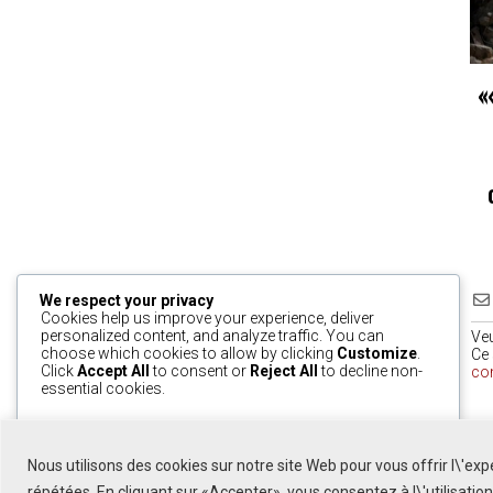
«
We respect your privacy
Cookies help us improve your experience, deliver
personalized content, and analyze traffic. You can
Ve
choose which cookies to allow by clicking
Customize
.
Ce 
Click
Accept All
to consent or
Reject All
to decline non-
co
essential cookies.
0
Customize
Reject All
Accept All
Nous utilisons des cookies sur notre site Web pour vous offrir l\'ex
Powered by
répétées. En cliquant sur «Accepter», vous consentez à l\'utilisatio