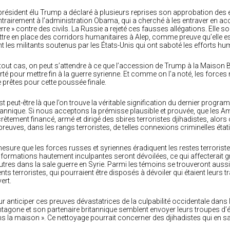
président élu Trump a déclaré à plusieurs reprises son approbation des ef
trairement à l’administration Obama, qui a cherché à les entraver en 
rre » contre des civils. La Russie a rejeté ces fausses allégations. Elle sou
tre en place des corridors humanitaires à Alep, comme preuve qu’elle ess
t les militants soutenus par les États-Unis qui ont saboté les efforts hu
tout cas, on peut s’attendre à ce que l’accession de Trump à la Maison
erté pour mettre fin à la guerre syrienne. Et comme on l’a noté, les forc
e prêtes pour cette poussée finale.
st peut-être là que l’on trouve la véritable signification du dernier prog
tannique. Si nous acceptons la prémisse plausible et prouvée, que les Amé
rètement financé, armé et dirigé des sbires terroristes djihadistes, alors 
preuves, dans les rangs terroristes, de telles connexions criminelles état
esure que les forces russes et syriennes éradiquent les restes terroriste
nformations hautement inculpantes seront dévoilées, ce qui affecterait
utres dans la sale guerre en Syrie. Parmi les témoins se trouveront aussi
nts terroristes, qui pourraient être disposés à dévoiler qui étaient leurs t
ert.
r anticiper ces preuves dévastatrices de la culpabilité occidentale dans la
tagone et son partenaire britannique semblent envoyer leurs troupes d’él
s la maison ». Ce nettoyage pourrait concerner des djihadistes qui en sa