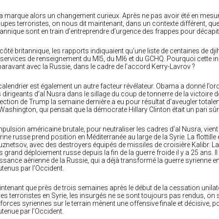
a marque alors un changement curieux. Après ne pas avoir été en mesur
upes terroristes, on nous dit maintenant, dans un contexte différent, qu
tannique sont en train d’entreprendre d’urgence des frappes pour décapi
côté britannique, les rapports indiquaient qu’une liste de centaines de dji
 services de renseignement du MI5, du MI6 et du GCHQ. Pourquoi cette inf
aravant avec la Russie, dans le cadre de l’accord Kerry-Lavrov ?
calendrier est également un autre facteur révélateur. Obama a donné l’o
 dirigeants d’al Nusra dans le sillage du coup de tonnerre de la victoire d
lection de Trump la semaine dernière a eu pour résultat d’aveugler total
Washington, qui pensait que la démocrate Hillary Clinton était un pari sûr
mpulsion américaine brutale, pour neutraliser les cadres d’al Nusra, vient 
ine russe prend position en Méditerranée au large de la Syrie. La flottille
znetsov, avec des destroyers équipés de missiles de croisière Kalibr. L
s grand déploiement russe depuis la fin de la guerre froide il y a 25 ans. 
ssance aérienne de la Russie, qui a déjà transformé la guerre syrienne e
tenus par l’Occident.
ntenant que près de trois semaines après le début de la cessation unilat
les terroristes en Syrie, les insurgés ne se sont toujours pas rendus, on 
 forces syriennes sur le terrain mènent une offensive finale et décisive, 
tenue par l’Occident.