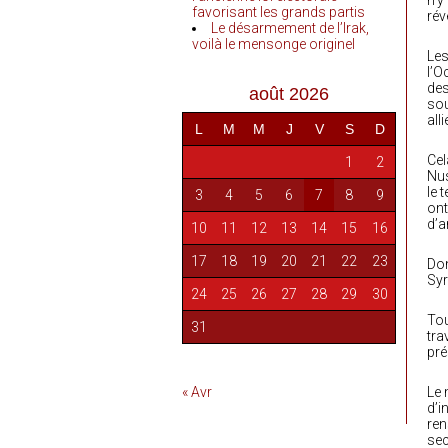
n’y
favorisant les grands partis
rév
Le désarmement de l’Irak,
voilà le mensonge originel
Les
l’O
des
août 2026
sou
all
L
M
M
J
V
S
D
Cel
1
2
Nus
le 
3
4
5
6
7
8
9
ont
d’a
10
11
12
13
14
15
16
17
18
19
20
21
22
23
Don
Syr
24
25
26
27
28
29
30
Tou
31
tra
pré
« Avr
Le 
d’i
ren
sec