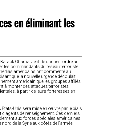
aces en éliminant les
 Barack Obama vient de donner l’ordre au
r les commandants du réseau terroriste
s médias américains ont commenté au
isant que la nouvelle urgence découlait
gnement américain que les groupes affiliés
nt à monter des attaques terroristes
entales, à partir de leurs forteresses en
es États-Unis sera mise en œuvre par le biais
t d’agents de renseignement. Ces derniers
ablement aux forces spéciales américaines
e nord de la Syrie aux côtés de l’armée