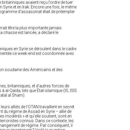
 britanniques avaient reçu l’ordre de tuer
 Syrie et en Irak. Encore une fois, le même
programme d’assassinat était de préempter
rait être la plus importante jamais
a chasse est lancée, a déclaré le
anniques en Syrie se déroulent dans le cadre
commentée ce week-end est coordonnée avec
tion soudaine des Américains et des
es, britanniques, et d’autres forces de
à al-Qaïda, tels que État islamique (IS, ISIS
atal al Sham).
eurs alliés de l’OTAN travaillent en secret
t du régime de Assad en Syrie – allié de
les modérés » et qu’elle soutient, sont en
 terroristes connus. Dans ce contexte, les
changement de régime. Par conséquent, il