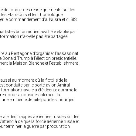
e de fournir des renseignements sur les
e les États-Unis et leur homologue
ter le commandement d’al Nusra et d’ISIS.
hadistes britanniques avait été établie par
ormation n’a-t-elle pas été partagée
rdre au Pentagone d’organiser l’assassinat
e Donald Trump à l’élection présidentielle.
ement la Maison Blanche et l’establishment
.
aussi au moment où la flottille de la
 est conduite par le porte-avion Amiral
a formation navale a été décrite comme le
Il renforcera considérablement la
n une éminente défaite pour les insurgés
érale des frappes aériennes russes sur les
s’attend à ce que la force aérienne russe et
pour terminer la guerre par procuration