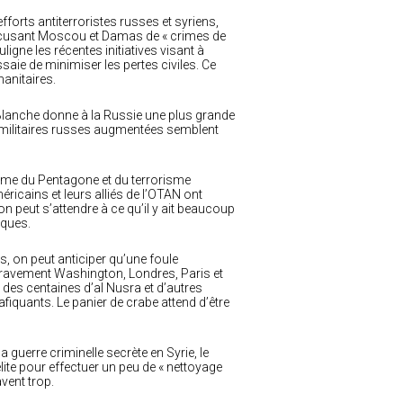
forts antiterroristes russes et syriens,
accusant Moscou et Damas de « crimes de
ligne les récentes initiatives visant à
aie de minimiser les pertes civiles. Ce
manitaires.
 Blanche donne à la Russie une plus grande
es militaires russes augmentées semblent
ramme du Pentagone et du terrorisme
ricains et leurs alliés de l’OTAN ont
on peut s’attendre à ce qu’il y ait beaucoup
iques.
s, on peut anticiper qu’une foule
 gravement Washington, Londres, Paris et
 des centaines d’al Nusra et d’autres
rafiquants. Le panier de crabe attend d’être
 guerre criminelle secrète en Syrie, le
ite pour effectuer un peu de « nettoyage
vent trop.