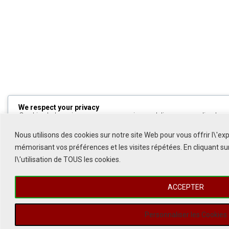
We respect your privacy
Cookies help us improve your experience, deliver personalized cont
can choose which cookies to allow by clicking
Customize
. Click
All
to decline non-essential cookies.
Nous utilisons des cookies sur notre site Web pour vous offrir l\'ex
mémorisant vos préférences et les visites répétées. En cliquant s
Customize
l\'utilisation de TOUS les cookies.
Reject All
ACCEPTER
Accept All
Powered by
Personnaliser les Cookies