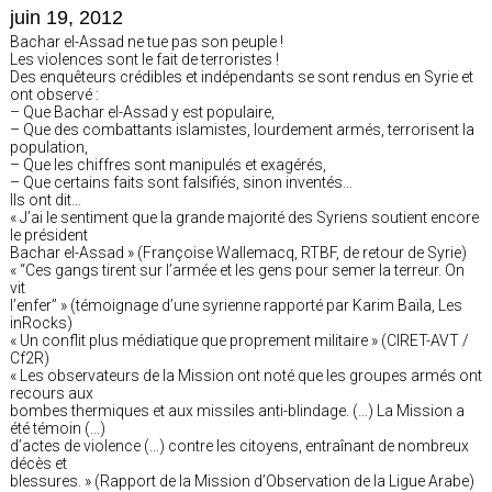
juin 19, 2012
Bachar el-Assad ne tue pas son peuple !
Les violences sont le fait de terroristes !
Des enquêteurs crédibles et indépendants se sont rendus en Syrie et
ont observé :
– Que Bachar el-Assad y est populaire,
– Que des combattants islamistes, lourdement armés, terrorisent la
population,
– Que les chiffres sont manipulés et exagérés,
– Que certains faits sont falsifiés, sinon inventés…
Ils ont dit…
« J’ai le sentiment que la grande majorité des Syriens soutient encore
le président
Bachar el-Assad » (Françoise Wallemacq, RTBF, de retour de Syrie)
« “Ces gangs tirent sur l’armée et les gens pour semer la terreur. On
vit
l’enfer” » (témoignage d’une syrienne rapporté par Karim Baïla, Les
inRocks)
« Un conflit plus médiatique que proprement militaire » (CIRET-AVT /
Cf2R)
« Les observateurs de la Mission ont noté que les groupes armés ont
recours aux
bombes thermiques et aux missiles anti-blindage. (…) La Mission a
été témoin (…)
d’actes de violence (…) contre les citoyens, entraînant de nombreux
décès et
blessures. » (Rapport de la Mission d’Observation de la Ligue Arabe)