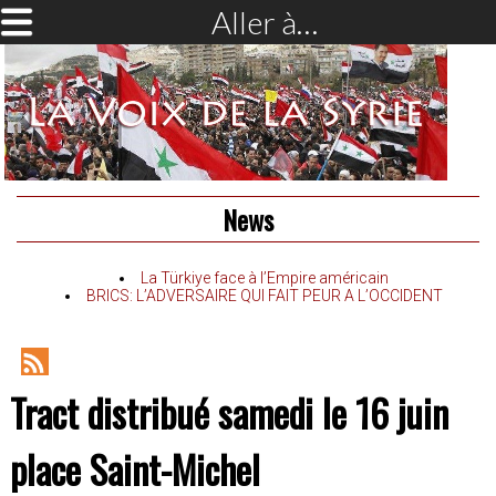
Aller à…
News
La Türkiye face à l’Empire américain
BRICS: L’ADVERSAIRE QUI FAIT PEUR A L’OCCIDENT
RSS
Tract distribué samedi le 16 juin
Feed
place Saint-Michel