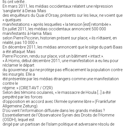
Ils ont vérifié…
En mars 2011, les médias occidentaux relatent une répression
‘sanglante’ à Deraa. Mais
des enquêteurs du Quai d’Orsay, présents sur les lieux, ne voient que
« quelques
manifestations » après lesquelles « la tension [est] retombée ».
En juillet 2011, les médias occidentaux annoncent 500 000
manifestants à Hama. Mais
selon Pierre Piccinin, historien présent sur place, « ils n’étaient, en
réalité, pas 10 000 ».
En décembre 2011, les médias annoncent que le siège du parti Baas
a été attaqué. Mais
Pierre Piccinin, rendu sur place, voit un bâtiment « intact ».
« À Homs, début décembre 2011, une manifestation a eu lieu pour
réclamer le départ
du gouverneur qui ne protège pas efficacement la population contre
les insurgés. Elle a
été présentée par les médias étrangers comme une manifestation
contre le
régime. » (CIRET-AVT / Cf2R)
Selon des témoins oculaires, « le massacre de Houla […] a été
perpétré par les forces
d’opposition en accord avec l’Armée syrienne libre » (Frankfurter
Allgemeine Zeitung).
D’où vient l’information diffusée dans les grands médias ?
Essentiellement de l’Observatoire Syrien des Droits de l’Homme
(OSDH), lequel est
dirigé par un partisan de l’Islam politique et adversaire résolu de