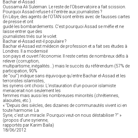
Bachar el-Assad :
Oussama Ali Suleiman. Le reste de l’Observatoire a fait scission.
Pourquoi Assad refuse-t-il l’entrée aux journalistes ?
En Libye, des agents de l’OTAN sont entrés avec de fausses cartes
de presse et ont
guidé les bombardements. C’est pourquoi Assad se méfie et ne
laisse entrer que des
journalistes triés sur le volet.
Bachar el-Assad est-il populaire ?
Bachar el-Assad est médecin de profession et a fait ses études à
Londres. Il a modernisé
son pays et ouvert l’économie. Il reste certes de nombreux défis à
relever (corruption,
multipartisme, inégalités…) mais le succès du référendum (57% de
participation, 90%
de “oui”) indique sans équivoque qu’entre Bachar el-Assad et les
terroristes islamistes,
les syriens ont choisi. L’instauration d’un pouvoir islamiste
menacerait non seulement les
femmes mais aussi les nombreuses minorités (chrétiennes,
alaouites, etc.).
« “Depuis des siècles, des dizaines de communautés vivent ici en
toute harmonie. La
Syrie, c’est un miracle. Pourquoi veut-on nous déstabiliser ?” »
(propos d’une syrienne,
rapportés par Karim Baïla)
18/06/2012