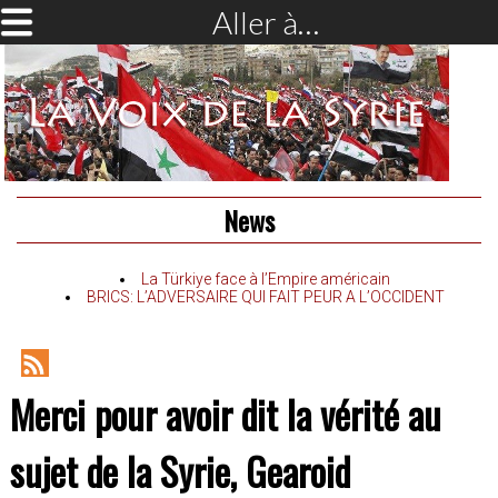
Aller à…
News
La Türkiye face à l’Empire américain
BRICS: L’ADVERSAIRE QUI FAIT PEUR A L’OCCIDENT
RSS
Merci pour avoir dit la vérité au
Feed
sujet de la Syrie, Gearoid