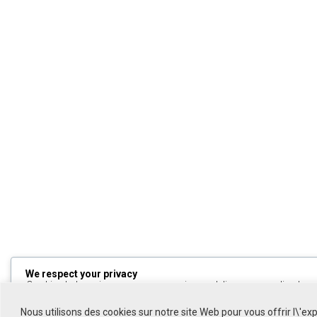
We respect your privacy
Cookies help us improve your experience, deliver personalized cont
can choose which cookies to allow by clicking
Customize
. Click
All
to decline non-essential cookies.
Nous utilisons des cookies sur notre site Web pour vous offrir l\'ex