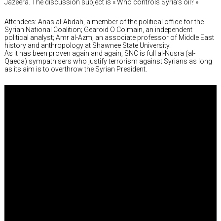
Jazeera. The discussion subject is « Who controls Syria’s oil? »
Attendees: Anas al-Abdah, a member of the political office for the
Syrian National Coalition; Gearoid O Colmain, an independent
political analyst; Amr al-Azm, an associate professor of Middle East
history and anthropology at Shawnee State University.
As it has been proven again and again, SNC is full al-Nusra (al-
Qaeda) sympathisers who justify terrorism against Syrians as long
as its aim is to overthrow the Syrian President.