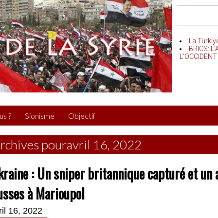
La Türkiy
BRICS: L
L’OCCIDENT
us ?
Sionisme
Objectif
rchives pouravril 16, 2022
raine : Un sniper britannique capturé et un 
usses à Marioupol
ril 16, 2022