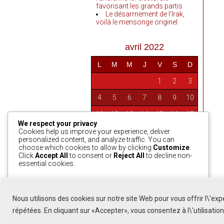
favorisant les grands partis
Le désarmement de l’Irak,
voilà le mensonge originel
avril 2022
L
M
M
J
V
S
D
1
2
3
4
5
6
7
8
9
10
11
12
13
14
15
16
17
We respect your privacy
18
19
20
21
22
23
24
Cookies help us improve your experience, deliver
personalized content, and analyze traffic. You can
25
26
27
28
29
30
choose which cookies to allow by clicking
Customize
.
Click
Accept All
to consent or
Reject All
to decline non-
essential cookies.
« Mar
Mai »
Customize
Reject All
Accept All
Nous utilisons des cookies sur notre site Web pour vous offrir l\'ex
Powered by
répétées. En cliquant sur «Accepter», vous consentez à l\'utilisatio