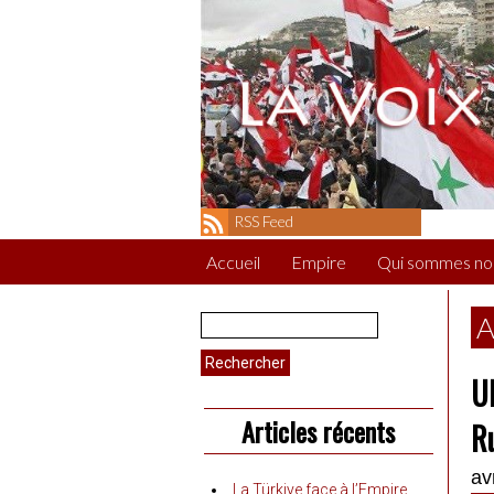
RSS Feed
Accueil
Empire
Qui sommes no
Rechercher :
A
Uk
Articles récents
R
av
La Türkiye face à l’Empire