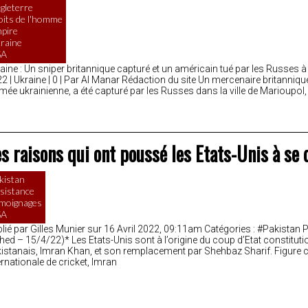
gleterre
oits de l'homme
pire
raine
SA
aine : Un sniper britannique capturé et un américain tué par les Russes à
2 | Ukraine | 0 | Par Al Manar Rédaction du site Un mercenaire britanni
rmée ukrainienne, a été capturé par les Russes dans la ville de Marioupol,
s raisons qui ont poussé les Etats-Unis à se
kistan
sistance
moignages
SA
lié par Gilles Munier sur 16 Avril 2022, 09:11am Catégories : #Pakistan
hed – 15/4/22)* Les Etats-Unis sont à l’origine du coup d’Etat constitutio
istanais, Imran Khan, et son remplacement par Shehbaz Sharif. Figure ch
ernationale de cricket, Imran