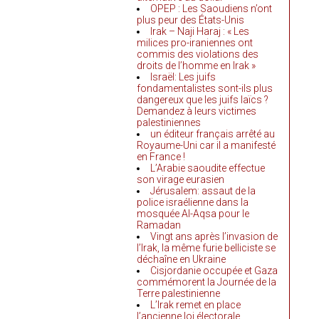
OPEP : Les Saoudiens n’ont
plus peur des États-Unis
Irak – Naji Haraj : « Les
milices pro-iraniennes ont
commis des violations des
droits de l’homme en Irak »
Israël: Les juifs
fondamentalistes sont-ils plus
dangereux que les juifs laïcs ?
Demandez à leurs victimes
palestiniennes
un éditeur français arrêté au
Royaume-Uni car il a manifesté
en France !
L’Arabie saoudite effectue
son virage eurasien
Jérusalem: assaut de la
police israélienne dans la
mosquée Al-Aqsa pour le
Ramadan
Vingt ans après l’invasion de
l’Irak, la même furie belliciste se
déchaîne en Ukraine
Cisjordanie occupée et Gaza
commémorent la Journée de la
Terre palestinienne
L’Irak remet en place
l’ancienne loi électorale