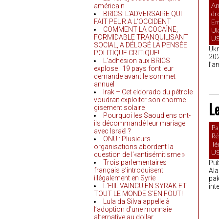
An
américain
dr
BRICS: L’ADVERSAIRE QUI
FAIT PEUR A L’OCCIDENT
Em
COMMENT LA COCAÏNE,
Uk
FORMIDABLE TRANQUILISANT
U
SOCIAL, A DÉLOGÉ LA PENSÉE
Ukr
POLITIQUE CRITIQUE!
202
L’adhésion aux BRICS
l’a
explose : 19 pays font leur
demande avant le sommet
annuel
Irak – Cet eldorado du pétrole
voudrait exploiter son énorme
Le
gisement solaire
Pourquoi les Saoudiens ont-
ils décommandé leur mariage
Pa
avec Israël ?
Ré
ONU : Plusieurs
Té
organisations abordent la
U
question de l’«antisémitisme »
Trois parlementaires
Pub
français s’introduisent
Ala
illégalement en Syrie
pak
L’EIIL VAINCU EN SYRAK ET
int
TOUT LE MONDE S’EN FOUT!
Lula da Silva appelle à
l’adoption d’une monnaie
alternative au dollar