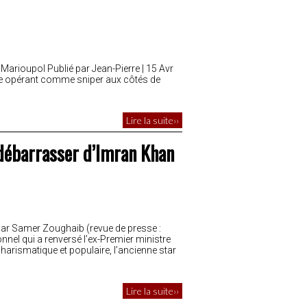
 Marioupol Publié par Jean-Pierre | 15 Avr
que opérant comme sniper aux côtés de
Lire la suite››
 débarrasser d’Imran Khan
 Par Samer Zoughaib (revue de presse :
nnel qui a renversé l’ex-Premier ministre
arismatique et populaire, l’ancienne star
Lire la suite››