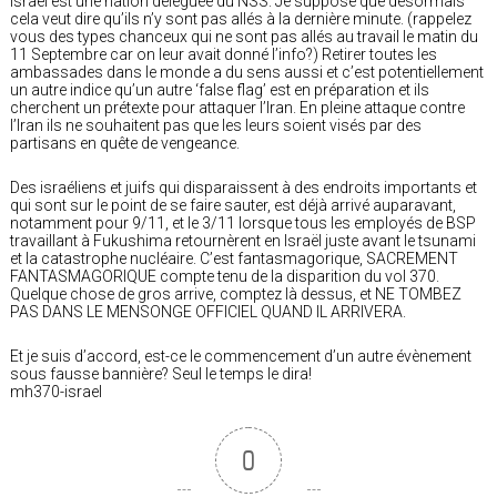
Israël est une nation déléguée du NSS. Je suppose que désormais
cela veut dire qu’ils n’y sont pas allés à la dernière minute. (rappelez
vous des types chanceux qui ne sont pas allés au travail le matin du
11 Septembre car on leur avait donné l’info?) Retirer toutes les
ambassades dans le monde a du sens aussi et c’est potentiellement
un autre indice qu’un autre ‘false flag’ est en préparation et ils
cherchent un prétexte pour attaquer l’Iran. En pleine attaque contre
l’Iran ils ne souhaitent pas que les leurs soient visés par des
partisans en quête de vengeance.
Des israéliens et juifs qui disparaissent à des endroits importants et
qui sont sur le point de se faire sauter, est déjà arrivé auparavant,
notamment pour 9/11, et le 3/11 lorsque tous les employés de BSP
travaillant à Fukushima retournèrent en Israël juste avant le tsunami
et la catastrophe nucléaire. C’est fantasmagorique, SACREMENT
FANTASMAGORIQUE compte tenu de la disparition du vol 370.
Quelque chose de gros arrive, comptez là dessus, et NE TOMBEZ
PAS DANS LE MENSONGE OFFICIEL QUAND IL ARRIVERA.
Et je suis d’accord, est-ce le commencement d’un autre évènement
sous fausse bannière? Seul le temps le dira!
mh370-israel
0