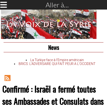
Aller à…
News
La Türkiye face à l’Empire américain
BRICS: L’ADVERSAIRE QUI FAIT PEUR A L’OCCIDENT
RSS
Confirmé : Israël a fermé toutes
Feed
ses Ambassades et Consulats dans