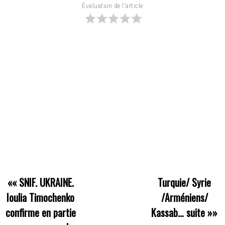
Évaluation de l'article
««
SNIF. UKRAINE.
Turquie/ Syrie
Ioulia Timochenko
/Arméniens/
confirme en partie
Kassab… suite
»»