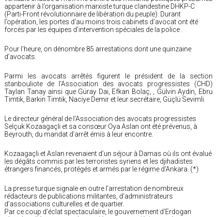
appartenir à l’organisation marxiste turque clandestine DHKP-C
(Parti-Front révolutionnaire de libération du peuple). Durant
l’opération, les portes d’au moins trois cabinets d’avocat ont été
forcés par les équipes d’intervention spéciales de la police .
Pour l’heure, on dénombre 85 arrestations dont une quinzaine
d’avocats.
Parmi les avocats arrêtés figurent le président de la section
stanbouliote de l’Association des avocats progressistes (CHD)
Taylan Tanay ainsi que Güray Dai, Efkan Bolaç, , Gülvin Aydin, Ebru
Timtik, Barkin Timtik, Naciye Demir et leur secrétaire, Güçlü Sevimli.
Le directeur général de l’Association des avocats progressistes
Selçuk Kozaagaçli et sa consœur Oya Aslan ont été prévenus, à
Beyrouth, du mandat d’arrêt émis à leur encontre.
Kozaagaçli et Aslan revenaient d’un séjour à Damas où ils ont évalué
les dégâts commis par les terroristes syriens et les djihadistes
étrangers financés, protégés et armés par le régime d’Ankara. (*)
La presse turque signale en outre l’arrestation de nombreux
rédacteurs de publications militantes, d’administrateurs
d’associations culturelles et de quartier.
Par ce coup d’éclat spectaculaire, le gouvernement d’Erdogan