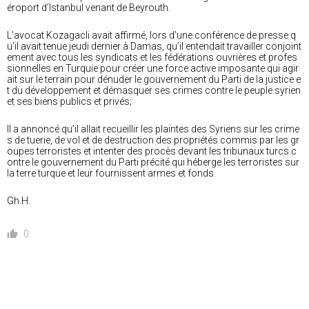
éroport d’Istanbul venant de Beyrouth.
L’avocat Kozagacli avait affirmé, lors d’une conférence de presse q
u’il avait tenue jeudi dernier à Damas, qu’il entendait travailler conjoint
ement avec tous les syndicats et les fédérations ouvrières et profes
sionnelles en Turquie pour créer une force active imposante qui agir
ait sur le terrain pour dénuder le gouvernement du Parti de la justice e
t du développement et démasquer ses crimes contre le peuple syrien
et ses biens publics et privés;
Il a annoncé qu’il allait recueillir les plaintes des Syriens sur les crime
s de tuerie, de vol et de destruction des propriétés commis par les gr
oupes terroristes et intenter des procès devant les tribunaux turcs c
ontre le gouvernement du Parti précité qui héberge les terroristes sur
la terre turque et leur fournissent armes et fonds.
Gh.H.
0