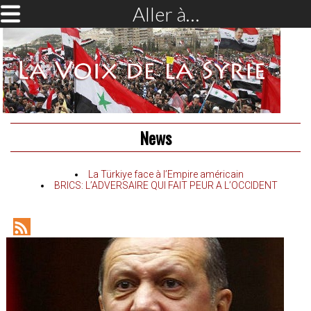
Aller à…
News
La Türkiye face à l’Empire américain
BRICS: L’ADVERSAIRE QUI FAIT PEUR A L’OCCIDENT
RSS
Feed