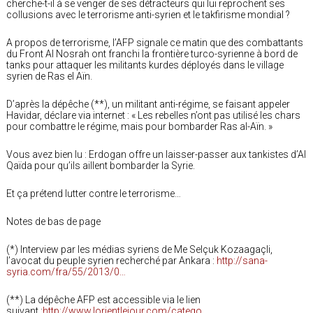
cherche-t-il à se venger de ses détracteurs qui lui reprochent ses
collusions avec le terrorisme anti-syrien et le takfirisme mondial ?
A propos de terrorisme, l’AFP signale ce matin que des combattants
du Front Al Nosrah ont franchi la frontière turco-syrienne à bord de
tanks pour attaquer les militants kurdes déployés dans le village
syrien de Ras el Aïn.
D’après la dépêche (**), un militant anti-régime, se faisant appeler
Havidar, déclare via internet : « Les rebelles n’ont pas utilisé les chars
pour combattre le régime, mais pour bombarder Ras al-Aïn. »
Vous avez bien lu : Erdogan offre un laisser-passer aux tankistes d’Al
Qaïda pour qu’ils aillent bombarder la Syrie.
Et ça prétend lutter contre le terrorisme…
Notes de bas de page
(*) Interview par les médias syriens de Me Selçuk Kozaagaçli,
l’avocat du peuple syrien recherché par Ankara :
http://sana-
syria.com/fra/55/2013/0…
(**) La dépêche AFP est accessible via le lien
suivant :
http://www.lorientlejour.com/catego…