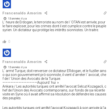
Francenaldo Amorim
13 années il y a
L´ heure de Erdogan, le terroriste au nom de l ´OTAN est arrivée, pour
le faire exploser, pour les crimes dont il est cumplice contre le peuple
syrien. Un dictateur qui protége les intérêts sionnistes. Un traitre.
0
Francenaldo Amorim
13 années il y a
L´ armé Turque, doit renverser ce dictateur ERdogan, et le fuziller ains
o qui son gouvernement pró-sionniste, il vient d´arreter l ´avocat, che
f de l ´Union des Avocats de la Turquie.
—————————————Aujourd´ hui »
Ankara / Les autorités turques ont arrêté l’avocat Selcut Kozagacli, c
hef de l’Union des Avocats contemporains, sur fonds de sa récente
visite en Syrie où il avait affirmé sa résolution de défendre les causes
des peuples.
Les autorités turques ont arrêté l’avocat Kozagacli à son arrivée à l’a