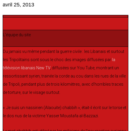
avril 25, 2013
L’équipe du site
Du jamais vu même pendant la guerre civile : les Libanais et surtout
les Tripolitains sont sous le choc des images diffusées par
la
télévision libanais New TV
, diffusées sur You Tube, montrant un
ressortissant syrien, trainée la corde au cou dans les rues de la ville
de Tripoli, pendant plus de trois kilomètres, avec d’horribles traces
de torture, sur le visage surtout.
« Je suis un nassirien (Alaouite) chabbih », était-il écrit sur le torse et
le dos nus de la victime Yasser Moustafa al-Bazzazi.
Le mot chabbih est utilisé par les miliciens de l’insurrection syrienne