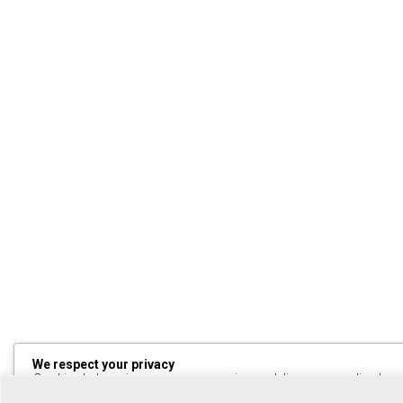
We respect your privacy
Cookies help us improve your experience, deliver personalized cont
can choose which cookies to allow by clicking
Customize
. Click