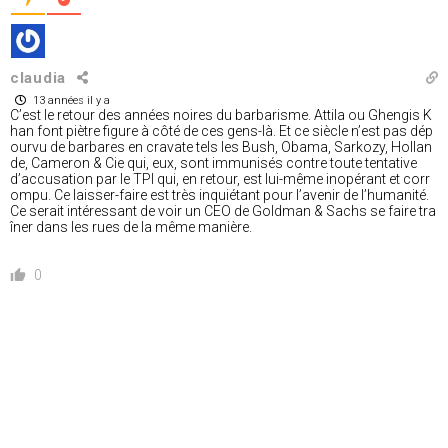
claudia
13 années il y a
C’est le retour des années noires du barbarisme. Attila ou Ghengis K
han font piètre figure à côté de ces gens-là. Et ce siècle n’est pas dép
ourvu de barbares en cravate tels les Bush, Obama, Sarkozy, Hollan
de, Cameron & Cie qui, eux, sont immunisés contre toute tentative
d’accusation par le TPI qui, en retour, est lui-même inopérant et corr
ompu. Ce laisser-faire est très inquiétant pour l’avenir de l’humanité.
Ce serait intéressant de voir un CEO de Goldman & Sachs se faire tra
îner dans les rues de la même manière.
0