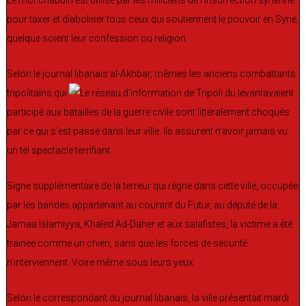
pour taxer et diaboliser tous ceux qui soutiennent le pouvoir en Syrie,
quelque soient leur confession ou religion.
Selon le journal libanais al-Akhbar, mêmes les anciens combattants
tripolitains qui
avaient
participé aux batailles de la guerre civile sont littéralement choqués
par ce qui s’est passé dans leur ville. Ils assurent n’avoir jamais vu
un tel spectacle terrifiant.
Signe supplémentaire de la terreur qui règne dans cette ville, occupée
par les bandes appartenant au courant du Futur, au député de la
Jamaa Islamiyya, Khaled Ad-Daher et aux salafistes, la victime a été
trainée comme un chien, sans que les forces de sécurité
n’interviennent. Voire même sous leurs yeux.
Selon le correspondant du journal libanais, la ville présentait mardi