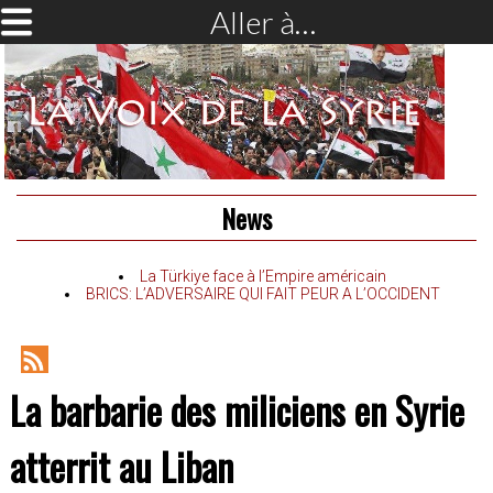
Aller à…
News
La Türkiye face à l’Empire américain
BRICS: L’ADVERSAIRE QUI FAIT PEUR A L’OCCIDENT
RSS
La barbarie des miliciens en Syrie
Feed
atterrit au Liban