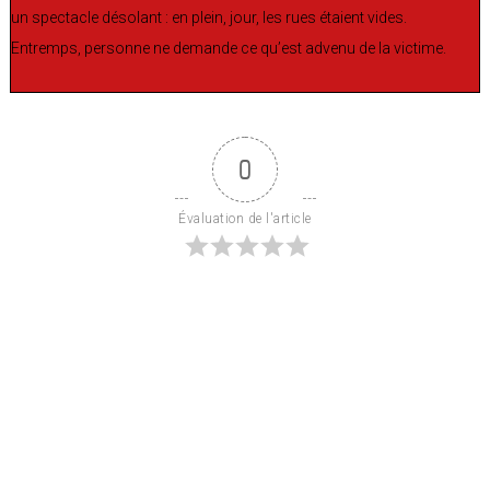
un spectacle désolant : en plein, jour, les rues étaient vides.
Entremps, personne ne demande ce qu’est advenu de la victime.
0
Évaluation de l'article