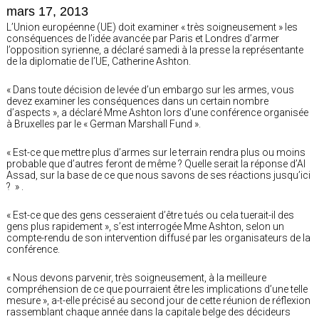
mars 17, 2013
L’Union européenne (UE) doit examiner « très soigneusement » les
conséquences de l’idée avancée par Paris et Londres d’armer
l’opposition syrienne, a déclaré samedi à la presse la représentante
de la diplomatie de l’UE, Catherine Ashton.
« Dans toute décision de levée d’un embargo sur les armes, vous
devez examiner les conséquences dans un certain nombre
d’aspects », a déclaré Mme Ashton lors d’une conférence organisée
à Bruxelles par le « German Marshall Fund ».
« Est-ce que mettre plus d’armes sur le terrain rendra plus ou moins
probable que d’autres feront de même ? Quelle serait la réponse d’Al
Assad, sur la base de ce que nous savons de ses réactions jusqu’ici
? » .
« Est-ce que des gens cesseraient d’être tués ou cela tuerait-il des
gens plus rapidement », s’est interrogée Mme Ashton, selon un
compte-rendu de son intervention diffusé par les organisateurs de la
conférence.
« Nous devons parvenir, très soigneusement, à la meilleure
compréhension de ce que pourraient être les implications d’une telle
mesure », a-t-elle précisé au second jour de cette réunion de réflexion
rassemblant chaque année dans la capitale belge des décideurs