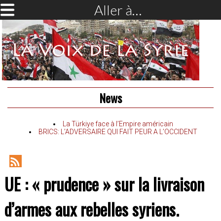
Aller à…
News
La Türkiye face à l’Empire américain
BRICS: L’ADVERSAIRE QUI FAIT PEUR A L’OCCIDENT
RSS
UE : « prudence » sur la livraison
Feed
d’armes aux rebelles syriens.