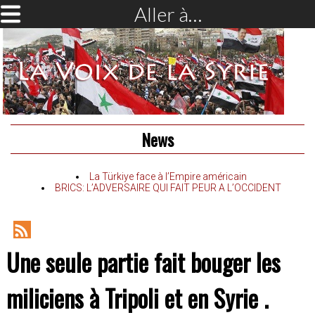
Aller à…
News
La Türkiye face à l’Empire américain
BRICS: L’ADVERSAIRE QUI FAIT PEUR A L’OCCIDENT
RSS
Une seule partie fait bouger les
Feed
miliciens à Tripoli et en Syrie .