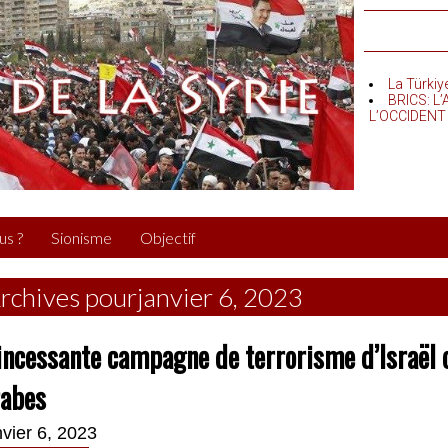
La Türkiy
BRICS: L
L’OCCIDENT
us ?
Sionisme
Objectif
rchives pourjanvier 6, 2023
incessante campagne de terrorisme d’Israël 
rabes
nvier 6, 2023