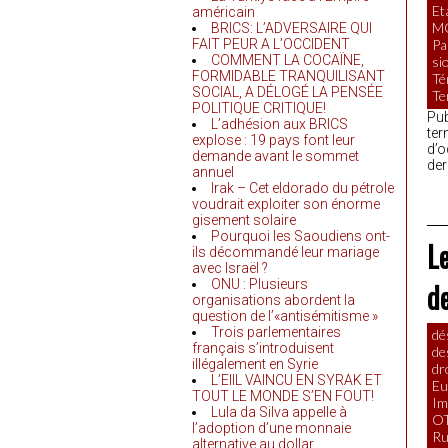
Et
américain
M
BRICS: L’ADVERSAIRE QUI
FAIT PEUR A L’OCCIDENT
Pa
COMMENT LA COCAÏNE,
si
FORMIDABLE TRANQUILISANT
Té
SOCIAL, A DÉLOGÉ LA PENSÉE
Te
POLITIQUE CRITIQUE!
Pub
L’adhésion aux BRICS
ter
explose : 19 pays font leur
d’o
demande avant le sommet
der
annuel
Irak – Cet eldorado du pétrole
voudrait exploiter son énorme
gisement solaire
Pourquoi les Saoudiens ont-
Le
ils décommandé leur mariage
avec Israël ?
ONU : Plusieurs
de
organisations abordent la
question de l’«antisémitisme »
Trois parlementaires
dé
français s’introduisent
de
illégalement en Syrie
dr
L’EIIL VAINCU EN SYRAK ET
Eu
TOUT LE MONDE S’EN FOUT!
Im
Lula da Silva appelle à
O
l’adoption d’une monnaie
Ru
alternative au dollar