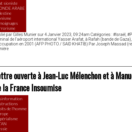
at sioniste
ONDE ARABE
lestine
onisme
moignages
rrorisme
lié par Gilles Munier sur 4 Janvier 2023, 09:24am Catégories : #Israël, #
minal de l’aéroport international Yasser Arafat, à Rafah (bande de Gaza)
ccupation en 2001 (AFP PHOTO / SAID KHATIB) Par Joseph Massad (rev
nière
ttre ouverte à Jean-Luc Mélenchon et à Manu
 la France Insoumise
sinformation
structions
oits de l'homme
rope
périalisme
TAN
ssie