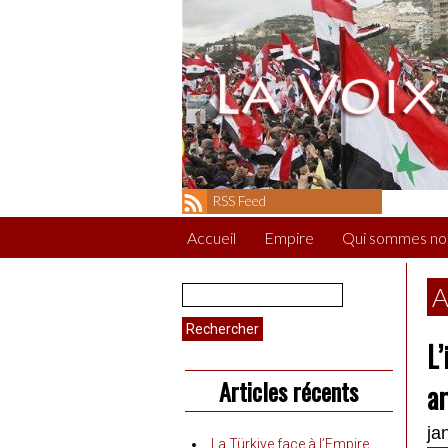
RSS Feed
Accueil
Empire
Qui sommes no
Rechercher :
A
L’
Articles récents
a
ja
La Türkiye face à l’Empire