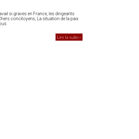
vail si graves en France, les dirigeants
rs concitoyens, La situation de la paix
nous
Lire la suite››