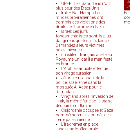
Uk
OPEP : Les Saoudiens n’ont
U
plus peur des États-Unis
Irak – Naji Haraj : « Les
Fad
milices pro-iraniennes ont
com
commis des violations des
mon
droits de l’homme en Irak »
Israël: Les juifs
fondamentalistes sont-ils plus
dangereux que les juifs laïcs ?
Demandez à leurs victimes
palestiniennes
un éditeur français arrêté au
Royaume-Uni car il a manifesté
en France !
L’Arabie saoudite effectue
son virage eurasien
Jérusalem: assaut de la
police israélienne dans la
mosquée Al-Aqsa pour le
Ramadan
Vingt ans après l’invasion de
l’Irak, la même furie belliciste se
déchaîne en Ukraine
Cisjordanie occupée et Gaza
commémorent la Journée de la
Terre palestinienne
L’Irak remet en place
l’ancienne loi électorale