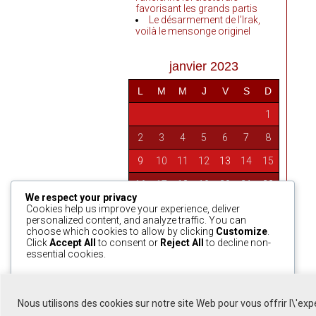
favorisant les grands partis
Le désarmement de l’Irak,
voilà le mensonge originel
janvier 2023
L
M
M
J
V
S
D
1
2
3
4
5
6
7
8
9
10
11
12
13
14
15
16
17
18
19
20
21
22
We respect your privacy
23
24
25
26
27
28
29
Cookies help us improve your experience, deliver
personalized content, and analyze traffic. You can
30
31
choose which cookies to allow by clicking
Customize
.
Click
Accept All
to consent or
Reject All
to decline non-
essential cookies.
« Déc
Fév »
Customize
Reject All
Accept All
Nous utilisons des cookies sur notre site Web pour vous offrir l\'ex
Powered by