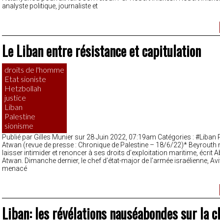
analyste politique, journaliste et
Le Liban entre résistance et capitulation
droits de l'homme
Etat sioniste
Hetzbollah
justice
Liban
Palestine
sionisme
Publié par Gilles Munier sur 28 Juin 2022, 07:19am Catégories : #Liban 
Atwan (revue de presse : Chronique de Palestine – 18/6/22)* Beyrouth 
laisser intimider et renoncer à ses droits d’exploitation maritime, écrit A
Atwan. Dimanche dernier, le chef d’état-major de l’armée israélienne, Av
menacé
Liban: les révélations nauséabondes sur la c