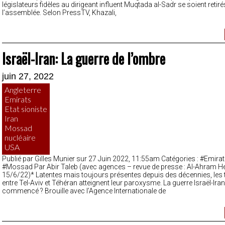
législateurs fidèles au dirigeant influent Muqtada al-Sadr se soient retiré
l’assemblée. Selon PressTV, Khazali,
Israël-Iran: La guerre de l’ombre
juin 27, 2022
Angleterre
Emirats
Etat sioniste
Iran
Mossad
nucléaire
USA
Publié par Gilles Munier sur 27 Juin 2022, 11:55am Catégories : #Emirats
#Mossad Par Abir Taleb (avec agences – revue de presse : Al-Ahram 
15/6/22)* Latentes mais toujours présentes depuis des décennies, les
entre Tel-Aviv et Téhéran atteignent leur paroxysme. La guerre Israël-Iran 
commencé ? Brouille avec l’Agence Internationale de