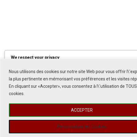
We respect your privacy
Cookies help us improve your experience, deliver personalized
content, and analyze traffic. You can choose which cookies to al
Nous utilisons des cookies sur notre site Web pour vous offrir l\'ex
by clicking
Customize
. Click
Accept All
to consent or
Reject All
t
decline non-essential cookies.
la plus pertinente en mémorisant vos préférences et les visites ré
En cliquant sur «Accepter», vous consentez à l\'utilisation de TOUS
Customize
cookies.
Reject All
ACCEPTER
Accept All
Powered by
Personnaliser les Cookies