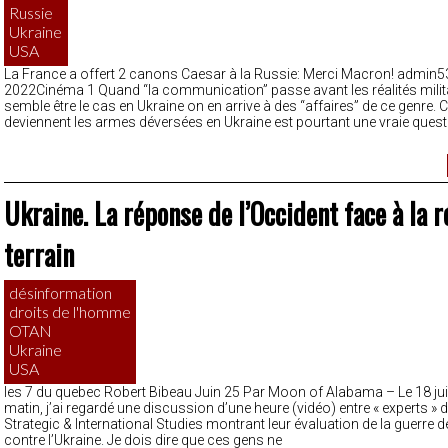
Russie
Ukraine
USA
La France a offert 2 canons Caesar à la Russie: Merci Macron! admin5
2022Cinéma 1 Quand “la communication” passe avant les réalités milita
semble être le cas en Ukraine on en arrive à des “affaires” de ce genre. 
deviennent les armes déversées en Ukraine est pourtant une vraie quest
Ukraine. La réponse de l’Occident face à la r
terrain
désinformation
droits de l'homme
OTAN
Ukraine
USA
les 7 du quebec Robert Bibeau Juin 25 Par Moon of Alabama – Le 18 ju
matin, j’ai regardé une discussion d’une heure (vidéo) entre « experts » 
Strategic & International Studies montrant leur évaluation de la guerre d
contre l’Ukraine. Je dois dire que ces gens ne