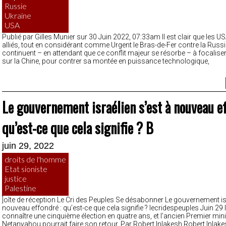
Russie
Ukraine
USA
Publié par Gilles Munier sur 30 Juin 2022, 07:33am Il est clair que les US
alliés, tout en considérant comme Urgent le Bras-de-Fer contre la Russi
continuent – en attendant que ce conflit majeur se résorbe – à focaliser 
sur la Chine, pour contrer sa montée en puissance technologique,
Le gouvernement israélien s’est à nouveau ef
qu’est-ce que cela signifie ? B
juin 29, 2022
droits de l'homme
Etat sioniste
justice
Palestine
]oîte de réception Le Cri des Peuples Se désabonner Le gouvernement isr
nouveau effondré : qu’est-ce que cela signifie ? lecridespeuples Juin 29 
connaître une cinquième élection en quatre ans, et l’ancien Premier min
Netanyahou pourrait faire son retour. Par Robert Inlakesh Robert Inlake