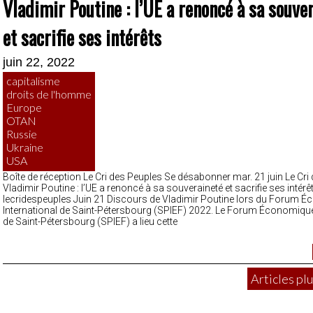
Vladimir Poutine : l’UE a renoncé à sa souve
et sacrifie ses intérêts
juin 22, 2022
capitalisme
droits de l'homme
Europe
OTAN
Russie
Ukraine
USA
Boîte de réception Le Cri des Peuples Se désabonner mar. 21 juin Le Cri
Vladimir Poutine : l’UE a renoncé à sa souveraineté et sacrifie ses intérê
lecridespeuples Juin 21 Discours de Vladimir Poutine lors du Forum 
International de Saint-Pétersbourg (SPIEF) 2022. Le Forum Économique
de Saint-Pétersbourg (SPIEF) a lieu cette
Articles plu