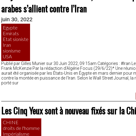
arabes s’allient contre l’Iran
juin 30, 2022
Egypte
Emirats
Etat sioniste
Iran
sionisme
USA
Publié par Gilles Munier sur 30 Juin 2022, 09:15am Catégories : #Iran Le
Frank McKenzie Par la rédaction d’Algérie Focus (29/6/22)* Une réunio
aurait été organisée par les États-Unis en Égypte en mars dernier pour 
contre la montée en puissance de l’Iran. Selon le Wall Street Journal, la 
porté sur
Les Cinq Yeux sont à nouveau fixés sur la Ch
CHINE
droits de l'homme
Impérialisme