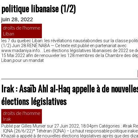
politique libanaise (1/2)
juin 28, 2022
droits de l'homme
Liban
les 7 du quebec Liban: les révélations nauséabondes sur la classe polit
(1/2) Juin 28 RENÉ NABA — Ce texte est publié en partenariat avec
www.madaniya.info. . Les élections législatives libanaises de 2022 se d
15 Mai 2022 afin de renouveler les 128 membres de la Chambre des dé
Liban,pour un mandat
Irak : Asaïb Ahl al-Haq appelle à de nouvelle
élections législatives
droits de l'homme
Irak
Publié par Gilles Munier sur 27 Juin 2022, 18:04pm Catégories : #Irak R
: IQNA (26/6/22)* Téhéran (IQNA) – Le haut responsable politique irakie
Khazali a appelé à de nouvelles élections législatives après que des diz