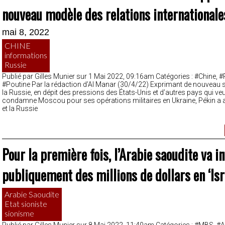
nouveau modèle des relations internationale
mai 8, 2022
CHINE
informations
Russie
Publié par Gilles Munier sur 1 Mai 2022, 09:16am Catégories : #Chine, #
#Poutine Par la rédaction d’Al Manar (30/4/22) Exprimant de nouveau 
la Russie, en dépit des pressions des États-Unis et d’autres pays qui veul
condamne Moscou pour ses opérations militaires en Ukraine, Pékin a a
et la Russie
Pour la première fois, l’Arabie saoudite va i
publiquement des millions de dollars en ‘Isr
Arabie Saoudite
Etat sioniste
sionisme
Publié par Gilles Munier sur 8 Mai 2022, 11:40am Catégories : #MBS, #A