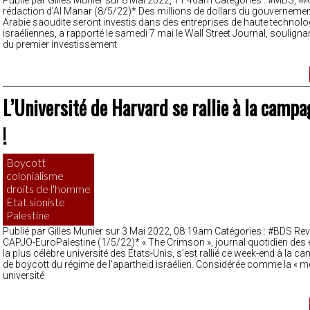
rédaction d’Al Manar (8/5/22)* Des millions de dollars du gouvernemen
Arabie saoudite seront investis dans des entreprises de haute technolo
israéliennes, a rapporté le samedi 7 mai le Wall Street Journal, soulignant
du premier investissement
L’Université de Harvard se rallie à la camp
!
Boycott
colonialisme
droits de l'homme
Etat sioniste
Palestine
Publié par Gilles Munier sur 3 Mai 2022, 08:19am Catégories : #BDS Rev
CAPJO-EuroPalestine (1/5/22)* « The Crimson », journal quotidien des 
la plus célèbre université des États-Unis, s’est rallié ce week-end à la
de boycott du régime de l’apartheid israélien. Considérée comme la « me
université