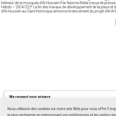
Intérieur de la mosquée d’Al-Hussein Par Nasma Réda (revue de presse
Hebdo – 20/4/22)* La fin des travaux de développement de la place et
d’Al-Hussein au Caire historique annonce le lancement du projet d’Al Al-
We respect your privacy
Cookies help us improve your experience, deliver personalized
content, and analyze traffic. You can choose which cookies to al
Nous utilisons des cookies sur notre site Web pour vous offrir l\'ex
by clicking
Customize
. Click
Accept All
to consent or
Reject All
t
decline non-essential cookies.
la plus pertinente en mémorisant vos préférences et les visites ré