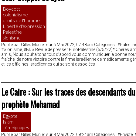
Boycott
colonialisme
droits de l'homme
Liberté d'expression
Palestine
sionisme
Publié par Gilles Munier sur 6 Mai 2022, 07:48am Catégories : #Palestin
#Sionisme, #BDS Revue de presse : EuroPalestine (5/5/22)* Chères am
amis, Nous souhaitons tout d’abord vous communiquer la bonne nouve
fraîche, de notre victoire contre la firme israélienne de médicaments g
et les officines israéliennes qui se sont associées
Le Caire : Sur les traces des descendants du
prophète Mohamad
Egypte
Islam
Témoignages
Publié par Gilles Munier sur 8 Mai 2022, 08:24am Catégories : #Egypte,